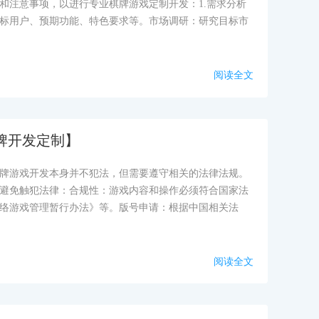
和注意事项，以进行专业棋牌游戏定制开发：1.需求分析
标用户、预期功能、特色要求等。市场调研：研究目标市
阅读全文
牌开发定制】
牌游戏开发本身并不犯法，但需要遵守相关的法律法规。
避免触犯法律：合规性：游戏内容和操作必须符合国家法
络游戏管理暂行办法》等。版号申请：根据中国相关法
阅读全文