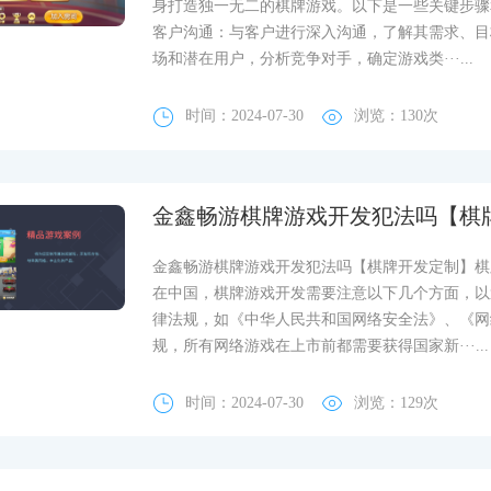
身打造独一无二的棋牌游戏。以下是一些关键步骤
客户沟通：与客户进行深入沟通，了解其需求、目
场和潜在用户，分析竞争对手，确定游戏类···...
时间：2024-07-30
浏览：130次
金鑫畅游棋牌游戏开发犯法吗【棋
金鑫畅游棋牌游戏开发犯法吗【棋牌开发定制】棋
在中国，棋牌游戏开发需要注意以下几个方面，以
律法规，如《中华人民共和国网络安全法》、《网
规，所有网络游戏在上市前都需要获得国家新···...
时间：2024-07-30
浏览：129次