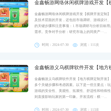
金鑫畅游网络休闲棋牌游戏开发【
金鑫畅游网络休闲棋牌游戏开发【棋牌开发定制】
及技术层面的开发，还包括市场调研、游戏设计、
的关键步骤和注意事项：1.市场调研与分析目标
需求。竞争对手分析：研究市场上的同类产···...
时间：2024-07-30
浏览：111次
金鑫畅游义乌棋牌软件开发【地方
金鑫畅游义乌棋牌软件开发【地方棋牌定制开发】
多个关键步骤和考虑因素。以下是一些主要点：玩
游戏的安全性、美观性、拓展性、舒适性和特殊性
则直接影响玩家的第一印象。开发流程：棋···...
时间：2024-07-30
浏览：113次