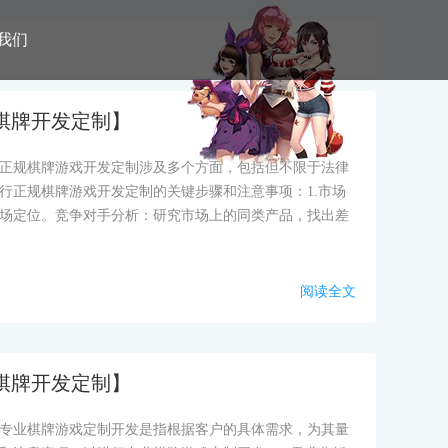
我们
棋牌开发定制】
正规棋牌游戏开发定制涉及多个方面，包括但不限于法律
行正规棋牌游戏开发定制的关键步骤和注意事项：1.市场
场定位。竞争对手分析：研究市场上的同类产品，找出差
阅读全文
棋牌开发定制】
专业棋牌游戏定制开发是指根据客户的具体需求，为其量