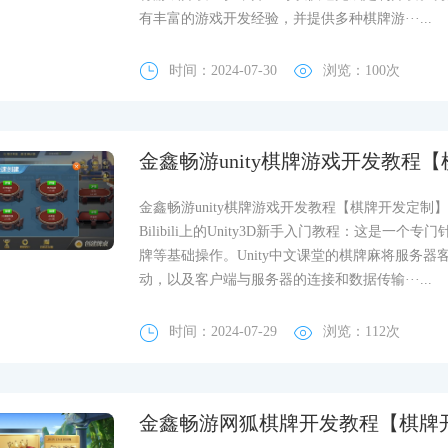
有丰富的游戏开发经验，并提供多种棋牌游···...
时间：2024-07-30
浏览：100次
金鑫畅游unity棋牌游戏开发教程
金鑫畅游unity棋牌游戏开发教程【棋牌开发定制
Bilibili上的Unity3D新手入门教程：这是
牌等基础操作。Unity中文课堂的棋牌麻将服务
动，以及客户端与服务器的连接和数据传输···...
时间：2024-07-29
浏览：112次
金鑫畅游网狐棋牌开发教程【棋牌