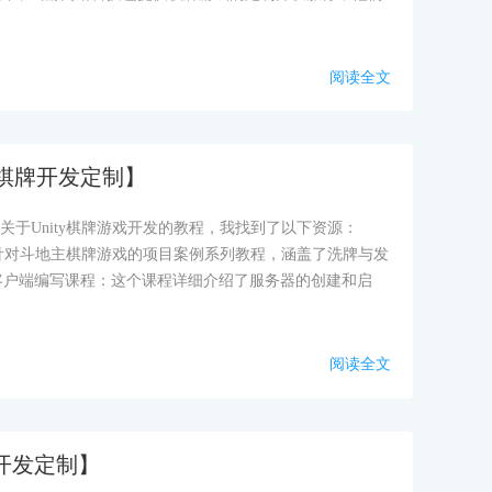
阅读全文
【棋牌开发定制】
】关于Unity棋牌游戏开发的教程，我找到了以下资源：
一个专门针对斗地主棋牌游戏的项目案例系列教程，涵盖了洗牌与发
器客户端编写课程：这个课程详细介绍了服务器的创建和启
阅读全文
开发定制】