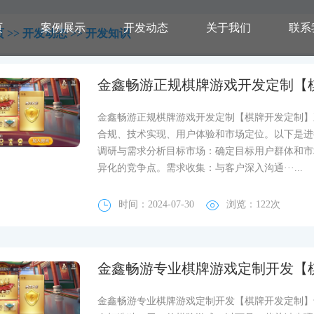
页
案例展示
开发动态
关于我们
联系
页
>>
开发动态
>>
开发知识
金鑫畅游正规棋牌游戏开发定制【
金鑫畅游正规棋牌游戏开发定制【棋牌开发定制】
合规、技术实现、用户体验和市场定位。以下是进
调研与需求分析目标市场：确定目标用户群体和市
异化的竞争点。需求收集：与客户深入沟通···...
时间：2024-07-30
浏览：122次
金鑫畅游专业棋牌游戏定制开发【
金鑫畅游专业棋牌游戏定制开发【棋牌开发定制】