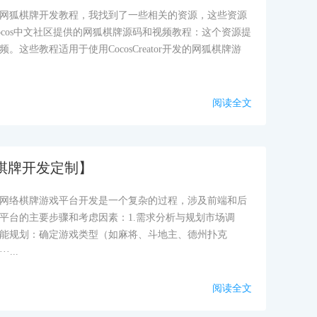
网狐棋牌开发教程，我找到了一些相关的资源，这些资源
cos中文社区提供的网狐棋牌源码和视频教程：这个资源提
些教程适用于使用CocosCreator开发的网狐棋牌游
阅读全文
棋牌开发定制】
网络棋牌游戏平台开发是一个复杂的过程，涉及前端和后
平台的主要步骤和考虑因素：1.需求分析与规划市场调
能规划：确定游戏类型（如麻将、斗地主、德州扑克
...
阅读全文