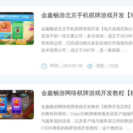
金鑫畅游北京手机棋牌游戏开发【
金鑫畅游北京手机棋牌游戏开发【地方游戏定制公
是其中的一些主要公司：多乐游戏：成立于2014
研发和运营，已经成功推出多款在细分市场领先的
技术有限公司：成立于2007年，是一家国家···...
时间：2024-07-29
浏览：133次
金鑫畅游网络棋牌游戏开发教程【
金鑫畅游网络棋牌游戏开发教程【棋牌开发定制】
的教程和课程：Unity3D棋牌麻将服务器客户
与服务器的连接，以及客户端与服务器之间的数据传
CSDN博客的棋牌游戏开发教程：这个教程从···...