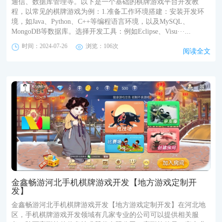
通信、数据库管理等。以下是一个基础的棋牌游戏平台开发教
程，以常见的棋牌游戏为例：1.准备工作环境搭建：安装开发环
境，如Java、Python、C++等编程语言环境，以及MySQL、
MongoDB等数据库。选择开发工具：例如Eclipse、Visu···...
时间：2024-07-26
浏览：106次
阅读全文
金鑫畅游河北手机棋牌游戏开发【地方游戏定制开
发】
金鑫畅游河北手机棋牌游戏开发【地方游戏定制开发】在河北地
区，手机棋牌游戏开发领域有几家专业的公司可以提供相关服