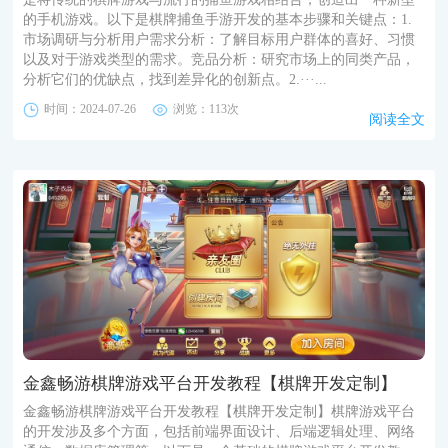
的手机游戏。以下是棋牌捕鱼手游开发的基本步骤和关键点：1.
市场调研与分析用户需求分析：了解目标用户群体的喜好、习惯
以及对于游戏类型的需求。竞品分析：研究市场上的同类产品，
分析它们的优缺点，找到差异化的创新点。2.···...
时间：2024-07-26
浏览：113次
阅读全文
金鑫畅游棋牌游戏平台开发教程【棋牌开发定制】
金鑫畅游棋牌游戏平台开发教程【棋牌开发定制】棋牌游戏平台
的开发涉及多个方面，包括前端界面设计、后端逻辑处理、网络