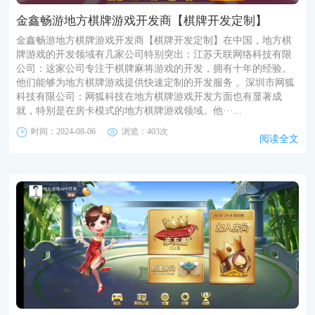
金鑫畅游地方棋牌游戏开发商【棋牌开发定制】
金鑫畅游地方棋牌游戏开发商【棋牌开发定制】在中国，地方棋
牌游戏的开发领域有几家公司特别突出：江苏天联网络科技有限
公司：这家公司专注于棋牌麻将游戏的开发，拥有十年的经验。
他们能够为地方棋牌游戏提供快速定制的开发服务 。深圳市网狐
科技有限公司：网狐科技在地方棋牌游戏开发方面也有显著成
就，特别是在房卡模式的地方棋牌游戏领域。他···...
时间：2024-08-06
浏览：403次
阅读全文