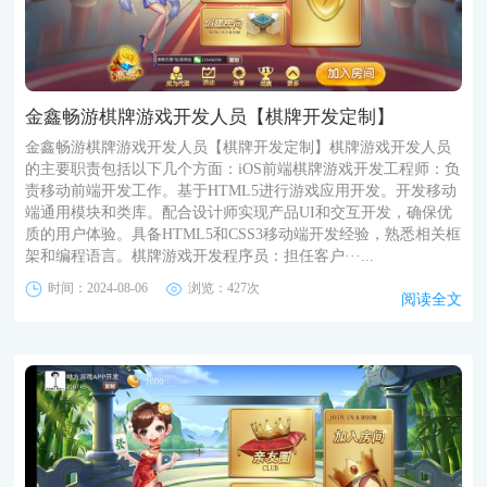
金鑫畅游棋牌游戏开发人员【棋牌开发定制】
金鑫畅游棋牌游戏开发人员【棋牌开发定制】棋牌游戏开发人员
的主要职责包括以下几个方面：iOS前端棋牌游戏开发工程师：负
责移动前端开发工作。基于HTML5进行游戏应用开发。开发移动
端通用模块和类库。配合设计师实现产品UI和交互开发，确保优
质的用户体验。具备HTML5和CSS3移动端开发经验，熟悉相关框
架和编程语言。棋牌游戏开发程序员：担任客户···...
时间：2024-08-06
浏览：427次
阅读全文