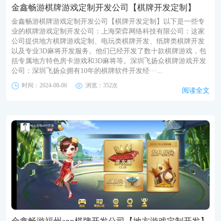
金鑫畅游棋牌游戏定制开发公司【棋牌开发定制】
金鑫畅游棋牌游戏定制开发公司【棋牌开发定制】以下是一些专
业的棋牌游戏定制开发公司：上海荣弈网络科技有限公司：这家
公司提供地方棋牌游戏定制、电玩类棋牌开发、纸牌类棋牌开发
以及专业3D麻将开发服务。他们已经开发了数十款棋牌游戏，包
括专属地方特色房卡游戏和3D麻将等。深圳飞扬众棋牌游戏开发
公司：深圳飞扬众拥有10年的棋牌软件开发经···...
时间：2024-08-06
浏览：352次
阅读全文