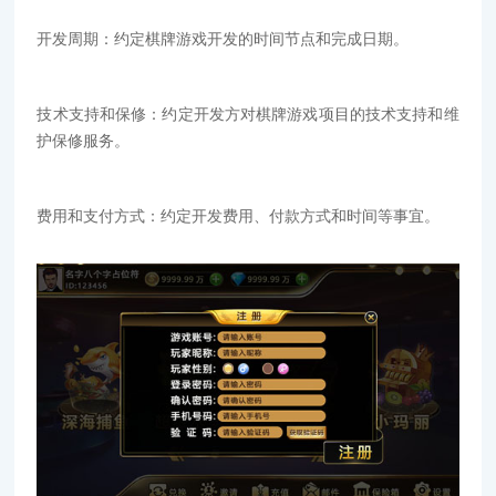
开发周期：约定棋牌游戏开发的时间节点和完成日期。
技术支持和保修：约定开发方对棋牌游戏项目的技术支持和维
护保修服务。
费用和支付方式：约定开发费用、付款方式和时间等事宜。