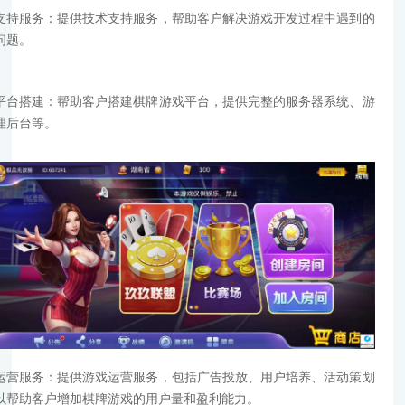
支持服务：提供技术支持服务，帮助客户解决游戏开发过程中遇到的
问题。
平台搭建：帮助客户搭建棋牌游戏平台，提供完整的服务器系统、游
理后台等。
运营服务：提供游戏运营服务，包括广告投放、用户培养、活动策划
以帮助客户增加棋牌游戏的用户量和盈利能力。