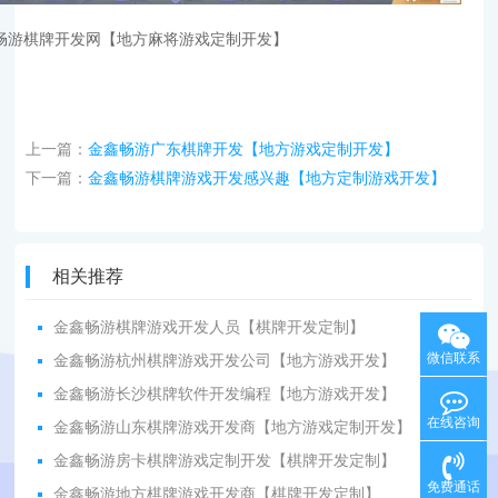
畅游棋牌开发网【地方麻将游戏定制开发】
上一篇：
金鑫畅游广东棋牌开发【地方游戏定制开发】
下一篇：
金鑫畅游棋牌游戏开发感兴趣【地方定制游戏开发】
相关推荐
金鑫畅游棋牌游戏开发人员【棋牌开发定制】
微信联系
金鑫畅游杭州棋牌游戏开发公司【地方游戏开发】
金鑫畅游长沙棋牌软件开发编程【地方游戏开发】
在线咨询
金鑫畅游山东棋牌游戏开发商【地方游戏定制开发】
金鑫畅游房卡棋牌游戏定制开发【棋牌开发定制】
免费通话
金鑫畅游地方棋牌游戏开发商【棋牌开发定制】